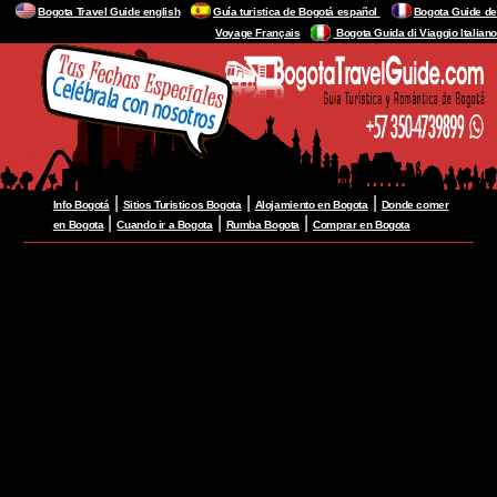
Bogota Travel Guide english
Guía turistica de Bogotá español
Bogota Guide de
Voyage Français
Bogota Guida di Viaggio Italiano
|
|
|
Info Bogotá
Sitios Turisticos Bogota
Alojamiento en Bogota
Donde comer
|
|
|
en Bogota
Cuando ir a Bogota
Rumba Bogota
Comprar en Bogota