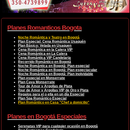
Planes Romanticos Bogota
Noche Romántica y Teatro en Bogotá
Plan Especial: Cena Romántica Usaquén
Plan Básico: Velada en Usaquen
Cena Romántica en la Calera VIP
Cena Romántica en La Calera
Cena Romántica VIP Candelaria
Recorrido Romántico en Bogotá
Noche Romántica en Bogotá: Plan especial
Noche Romántica en Bogotá: Plan espectacular
Noche Romántica en Bogotá: Plan inolvidable
Plan especial en Monserrate
Plan Cava Monserrate
Tour de Amor y Argollas de Plata
Tour de Amor y Argollas VIP de Oro y Plata
Regalos para el o ella en un día Especial
Plan Spa Romántico Especial
Plan Romántico en Casa "Chef a domicilio"
Planes en Bogotá Especiales
Serenatas VIP para cualquier ocasión en Bogotá