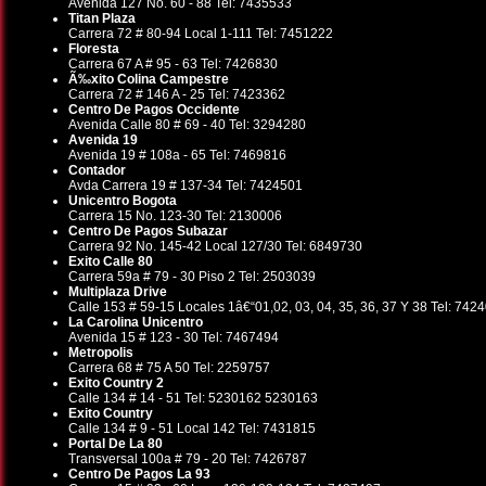
Avenida 127 No. 60 - 88 Tel: 7435533
Titan Plaza
Carrera 72 # 80-94 Local 1-111 Tel: 7451222
Floresta
Carrera 67 A # 95 - 63 Tel: 7426830
Ã‰xito Colina Campestre
Carrera 72 # 146 A - 25 Tel: 7423362
Centro De Pagos Occidente
Avenida Calle 80 # 69 - 40 Tel: 3294280
Avenida 19
Avenida 19 # 108a - 65 Tel: 7469816
Contador
Avda Carrera 19 # 137-34 Tel: 7424501
Unicentro Bogota
Carrera 15 No. 123-30 Tel: 2130006
Centro De Pagos Subazar
Carrera 92 No. 145-42 Local 127/30 Tel: 6849730
Exito Calle 80
Carrera 59a # 79 - 30 Piso 2 Tel: 2503039
Multiplaza Drive
Calle 153 # 59-15 Locales 1â€“01,02, 03, 04, 35, 36, 37 Y 38 Tel: 742
La Carolina Unicentro
Avenida 15 # 123 - 30 Tel: 7467494
Metropolis
Carrera 68 # 75 A 50 Tel: 2259757
Exito Country 2
Calle 134 # 14 - 51 Tel: 5230162 5230163
Exito Country
Calle 134 # 9 - 51 Local 142 Tel: 7431815
Portal De La 80
Transversal 100a # 79 - 20 Tel: 7426787
Centro De Pagos La 93