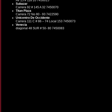
AV 15 # 118 20 7450015
Subazar
Carrera 92 # 145 A 32 7450070
Titan Plaza
Carrera 72 No 80 - 93 7422590
Unicentro De Occidente
Carrera 111 C # 86 – 74 Local 153 7450073
Venecia
diagonal 48 SUR # 50- 80 7450083