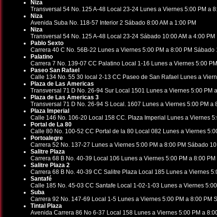
Niza
Transversal 54 No. 125 A-48 Local 23-24 Lunes a Viernes 5:00 PM a 
Niza
Avenida Suba No. 118-57 Interior 2 Sábado 8:00 AM a 1:00 PM
Niza
Transversal 54 No. 125 A-48 Local 23-24 Sábado 10:00 AM a 4:00 PM
Pablo Sexto
Carrera 40 C No. 56B-22 Lunes a Viernes 5:00 PM a 8:00 PM Sábado
Palatino
Carrera 7 No. 139-07 CC Palatino Local 1-16 Lunes a Viernes 5:00 
Paseo San Rafael
Calle 134 No. 55 30 local 2-13 CC Paseo de San Rafael Lunes a Vie
Plaza de Las Americas
Transversal 71 D No. 26-94 Sur Local 1501 Lunes a Viernes 5:00 PM
Plaza de Las Americas 3
Transversal 71 D No. 26-94 S Local. 1607 Lunes a Viernes 5:00 PM 
Plaza Imperial
Calle 146 No. 106-20 Local 158 CC. Plaza Imperial Lunes a Viernes 
Portal de La 80
Calle 80 No. 100-52 CC Portal de la 80 Local 082 Lunes a Viernes 5
Portoalegre
Carrera 52 No. 137-27 Lunes a Viernes 5:00 PM a 8:00 PM Sábado 10
Salitre Plaza
Carrera 68 B No. 40-39 Local 106 Lunes a Viernes 5:00 PM a 8:00 P
Salitre Plaza 2
Carrera 68 B No. 40-39 CC Salitre Plaza Local 185 Lunes a Viernes 
Santafé
Calle 185 No. 45-03 CC Santafe Local 1-02-1-03 Lunes a Viernes 5:
Suba
Carrera 92 No. 147-69 Local 1-5 Lunes a Viernes 5:00 PM a 8:00 PM
Tintal Plaza
Avenida Carrera 86 No 6-37 Local 158 Lunes a Viernes 5:00 PM a 8: