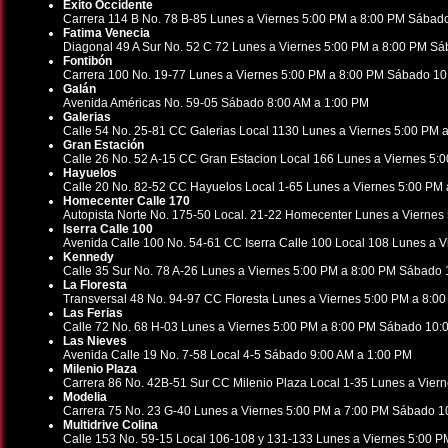
Éxito Occidente
Carrera 114 B No. 78 B-85 Lunes a Viernes 5:00 PM a 8:00 PM Sábad
Fatima Venecia
Diagonal 49 A Sur No. 52 C 72 Lunes a Viernes 5:00 PM a 8:00 PM S
Fontibón
Carrera 100 No. 19-77 Lunes a Viernes 5:00 PM a 8:00 PM Sábado 10
Galán
Avenida Américas No. 59-05 Sábado 8:00 AM a 1:00 PM
Galerias
Calle 54 No. 25-81 CC Galerias Local 1130 Lunes a Viernes 5:00 PM
Gran Estación
Calle 26 No. 52 A-15 CC Gran Estacion Local 166 Lunes a Viernes 5
Hayuelos
Calle 20 No. 82-52 CC Hayuelos Local 1-65 Lunes a Viernes 5:00 PM
Homecenter Calle 170
Autopista Norte No. 175-50 Local. 21-22 Homecenter Lunes a Vierne
Iserra Calle 100
Avenida Calle 100 No. 54-61 CC Iserra Calle 100 Local 108 Lunes a 
Kennedy
Calle 35 Sur No. 78 A-26 Lunes a Viernes 5:00 PM a 8:00 PM Sábado
La Floresta
Transversal 48 No. 94-97 CC Floresta Lunes a Viernes 5:00 PM a 8:
Las Ferias
Calle 72 No. 68 H-03 Lunes a Viernes 5:00 PM a 8:00 PM Sábado 10:
Las Nieves
Avenida Calle 19 No. 7-58 Local 4-5 Sábado 9:00 AM a 1:00 PM
Milenio Plaza
Carrera 86 No. 42B-51 Sur CC Milenio Plaza Local 1-35 Lunes a Vie
Modelia
Carrera 75 No. 23 G-40 Lunes a Viernes 5:00 PM a 7:00 PM Sábado 1
Multidrive Colina
Calle 153 No. 59-15 Local 106-108 y 131-133 Lunes a Viernes 5:00 