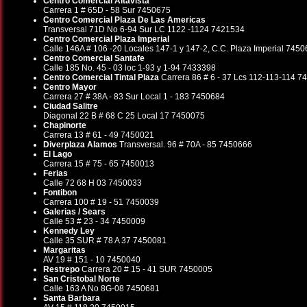
Centro Comercial Altavista
Carrera 1 # 65D - 58 Sur 7450675
Centro Comercial Plaza De Las Americas
Transversal 71D No 6-94 Sur LC 1122 -1124 7421534
Centro Comercial Plaza Imperial
Calle 146A # 106 -20 Locales 147-1 y 147-2, C.C. Plaza Imperial 745
Centro Comercial Santafe
Calle 185 No. 45 - 03 loc 1-93 y 1-94 7433398
Centro Comercial Tintal Plaza
Carrera 86 # 6 - 37 Lcs 112-113-114 
Centro Mayor
Carrera 27 # 38A - 83 Sur Local 1 - 183 7450684
Ciudad Salitre
Diagonal 22 B # 68 C 25 Local 17 7450075
Chapinorte
Carrera 13 # 61 - 49 7450021
Diverplaza Alamos
Transversal. 96 # 70A - 85 7450666
El Lago
Carrera 15 # 75 - 65 7450013
Ferias
Calle 72 68 H 03 7450033
Fontibon
Carrera 100 # 19 - 51 7450039
Galerias / Sears
Calle 53 # 23 - 34 7450009
Kennedy Ley
Calle 35 SUR # 78 A 37 7450081
Margaritas
AV 19 # 151 - 10 7450040
Restrepo
Carrera 20 # 15 - 41 SUR 7450005
San Cristobal Norte
Calle 163 A No 8G-08 7450681
Santa Barbara