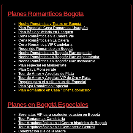
Planes Romanticos Bogota
Noche Romántica y Teatro en Bogotá
Plan Especial: Cena Romántica Usaquén
Plan Básico: Velada en Usaquen
Cena Romántica en la Calera VIP
Cena Romántica en La Calera
Cena Romántica VIP Candelaria
Recorrido Romántico en Bogotá
Noche Romántica en Bogotá: Plan especial
Noche Romántica en Bogotá: Plan espectacular
Noche Romántica en Bogotá: Plan inolvidable
Plan especial en Monserrate
Plan Cava Monserrate
Tour de Amor y Argollas de Plata
Tour de Amor y Argollas VIP de Oro y Plata
Regalos para el o ella en un día Especial
Plan Spa Romántico Especial
Plan Romántico en Casa "Chef a domicilio"
Planes en Bogotá Especiales
Serenatas VIP para cualquier ocasión en Bogotá
Tour Fantasmas Candelaria
Tour Arquitectónico en el Centro histórico de Bogotá
Tour Arquitectónico en el Cementerio Central
Celebracion Dia de la Madre