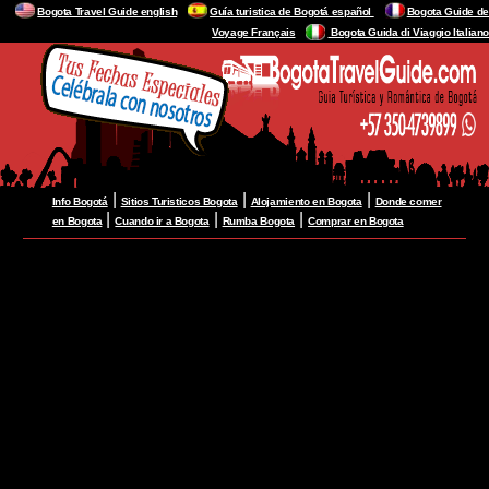
Bogota Travel Guide english
Guía turistica de Bogotá español
Bogota Guide de
Voyage Français
Bogota Guida di Viaggio Italiano
|
|
|
Info Bogotá
Sitios Turisticos Bogota
Alojamiento en Bogota
Donde comer
|
|
|
en Bogota
Cuando ir a Bogota
Rumba Bogota
Comprar en Bogota