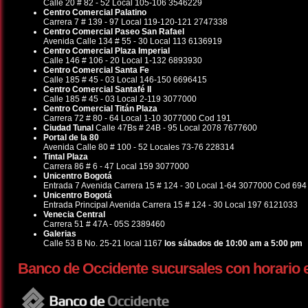
Calle 20 # 82 - 52 Local 105-106 3546229
Centro Comercial Palatino
Carrera 7 # 139 - 97 Local 119-120-121 2747338
Centro Comercial Paseo San Rafael
Avenida Calle 134 # 55 - 30 Local 113 6136919
Centro Comercial Plaza Imperial
Calle 146 # 106 - 20 Local 1-132 6893930
Centro Comercial Santa Fe
Calle 185 # 45 - 03 Local 146-150 6696415
Centro Comercial Santafé II
Calle 185 # 45 - 03 Local 2-119 3077000
Centro Comercial Titán Plaza
Carrera 72 # 80 - 64 Local 1-10 3077000 Cod 191
Ciudad Tunal
Calle 47Bs # 24B - 95 Local 2078 7677600
Portal de la 80
Avenida Calle 80 # 100 - 52 Locales 73-76 228314
Tintal Plaza
Carrera 86 # 6 - 47 Local 159 3077000
Unicentro Bogotá
Entrada 7 Avenida Carrera 15 # 124 - 30 Local 1-64 3077000 Cod 694
Unicentro Bogotá
Entrada Principal Avenida Carrera 15 # 124 - 30 Local 197 6121033
Venecia Central
Carrera 51 # 47A - 05S 2389460
Galerias
Calle 53 B No. 25-21 local 1167
los sábados de 10:00 am a 5:00 pm
Banco de Occidente sucursales con horario 