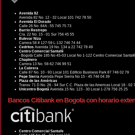
Avenida 82
Avenida 82 No. 12 - 32 Local 101 742 78 50
Avenida El Dorado
Calle 26 No. 84A - 55 745 75 73
Barrio Restrepo
Cra. 22 No. 15 - 01 Sur 756 45 55
Bulevar Niza
Carrera 58 # 127-59 L-132 746 74 44
Cedritos
Avenida 19 No. 134 a 22 742 78 49
Centro Comercial Santafé
- Bogotá Calle 185 No 45-03 Local No 1-122 Centro Comercial Santaf
Chapinero
Carrera 13 No. 58-62 746 99 51
La Cabrera
Calle 87 No. 10 - 93 Local 101 Edificio Business Park 87 746 02 79
Pepe Sierra
Avenida Pepe Sierra No 15 - 45 746 04 39
Plaza de las Américas
Transv. 71 D No. 26 - 94 Sur C.C. Plaza de las Americas Local 18 - 02
Unicentro Bogotá
Avenida 15 No. 123 - 30 Local 1-278 756 25 25
Bancos Citibank en Bogota con horario exte
Centro Comercial Santafe