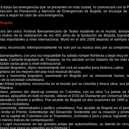
á todas las emergencias que se presenten en esta ciudad, lo comunicará con la Po
irección de Prevención y Atención de Emergencias de Bogotá, se encarga de 
ivos a seguir en caso de una emergencia.
 Bogotá:
ra del unico Festival Iberoamericano de Teatro existente en el mundo, toma
 motivo de la celebración de los 450 años de la fundación de Bogotá, logran
s más importantes a nivel internacional. Murió en el año 2008 dejando el ejemplo
isa, reconocido internacionalmente no solo por su musica sino por su compromo
arranquillera, con una voz inigualeble ha sabido romper fronteras y dejar muy en
seca:
Cantante bogotano de Tropipop, se ha ubicado en los listados de los más 
izado varias giras a nivel internacional.
tautor Bogotano, digno representante del rock en español para América Latina.
otana de las mejores del pop-rock musical del país.
tico y humorista bogotano, asesinado en Bogotá por su irreverente humor, 
a de la sociedad colombiana.
s:
Artista bogotana, reconocida en el mundo por su colorida y fresca obra, sus pi
Atlántica.
ano, pionero del stand-up comedy en Colombia, con su obra "La pelota de le
anas, aplaudido en todo el mundo, obtuvo el DVD de Diamante por Universal Mus
temático, filósofo y político. Fue alcalde de Bogotá en dos ocasiones de 1995 
nciencia ciudadana.
conomista, administrador y político colombiano. Fue alcalde de Bogotá en el pe
 recibe el Premio Gotemburgo del Desarrollo Sostenible por la creación y pr
 en la capital de Colombia con el Trasmilenio, ciclorutas y pico y placa, logrand
n menos índices de contaminación.
:
Logró incursionar en las grandes pistas del automovilismo, su talento en circuit
biano que logra un galardón en la Fórmula 1.