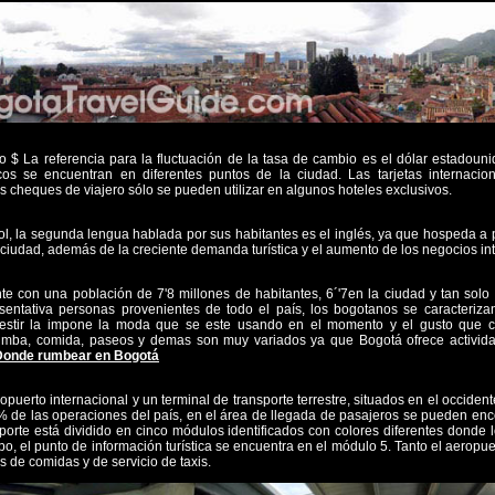
o $ La referencia para la fluctuación de la tasa de cambio es el dólar estadoun
os se encuentran en diferentes puntos de la ciudad. Las tarjetas internaci
s cheques de viajero sólo se pueden utilizar en algunos hoteles exclusivos.
ñol, la segunda lengua hablada por sus habitantes es el inglés, ya que hospeda a
ciudad, además de la creciente demanda turística y el aumento de los negocios in
e con una población de 7'8 millones de habitantes, 6´'7en la ciudad y tan solo
sentativa personas provenientes de todo el país, los bogotanos se caracterizan
 vestir la impone la moda que se este usando en el momento y el gusto que c
rumba, comida, paseos y demas son muy variados ya que Bogotá ofrece activida
Donde rumbear en Bogotá
puerto internacional y un terminal de transporte terrestre, situados en el occident
% de las operaciones del país, en el área de llegada de pasajeros se pueden enc
ansporte está dividido en cinco módulos identificados con colores diferentes donde l
bo, el punto de información turística se encuentra en el módulo 5. Tanto el aeropu
 de comidas y de servicio de taxis.