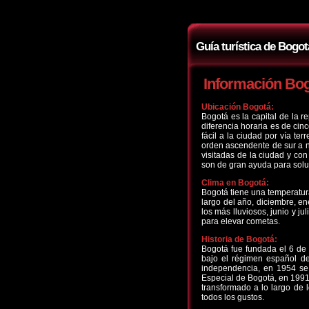
Guía turística de Bogot
Información Bo
Ubicación Bogotá:
Bogotá es la capital de la 
diferencia horaria es de ci
fácil a la ciudad por vía te
orden ascendente de sur a n
visitadas de la ciudad y co
son de gran ayuda para solu
Clima en Bogotá:
Bogotá tiene una temperatura
largo del año, diciembre, e
los más lluviosos, junio y j
para elevar cometas.
Historia de Bogotá:
Bogotá fue fundada el 6 de
bajo el régimen español de
independencia, en 1954 se 
Especial de Bogotá, en 1991 
transformado a lo largo de l
todos los gustos.