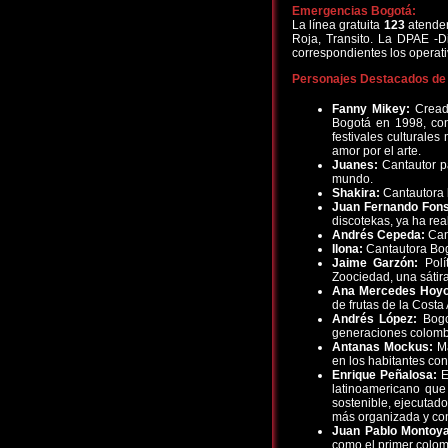
Emergencias Bogotá:
La línea gratuita
123
atender
Roja, Transito. La DPAE -D
correspondientes los operat
Personajes Destacados de
Fanny Mikey:
Creado
Bogotá en 1998, con
festivales culturale
amor por el arte.
Juanes:
Cantautor pa
mundo.
Shakira:
Cantautora b
Juan Fernando Fon
discotekas, ya ha real
Andrés Cepeda:
Can
Ilona:
Cantautora Bog
Jaime Garzón:
Polí
Zoociedad, una sátir
Ana Mercedes Hoyo
de frutas de la Costa 
Andrés López:
Bogot
generaciones colombi
Antanas Mockus:
Ma
en los habitantes co
Enrique Peñalosa:
E
latinoamericano que
sostenible, ejecutado
más organizada y co
Juan Pablo Montoya
como el primer colom