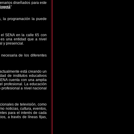
scenarios diseñados para este
Bogotá
"
s, la programación la puede
e el SENA en la calle 65 con
 es una entidad que a nivel
l y presencial.
 necesaria de los diferentes
, actualmente está creando un
ad de institutos educativos
e SENA cuenta con una amplia
el profesional. La educación
 profesional a nivel nacional
cionales de televisión, como
o noticias, cultura, eventos,
ntes para el interés de cada
s, a través de líneas fijas,