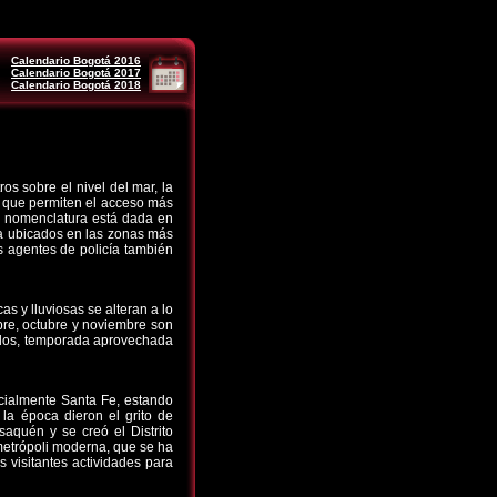
Calendario Bogotá 2016
Calendario Bogotá 2017
Calendario Bogotá 2018
s sobre el nivel del mar, la
o que permiten el acceso más
 la nomenclatura está dada en
ca ubicados en las zonas más
s agentes de policía también
s y lluviosas se alteran a lo
bre, octubre y noviembre son
leados, temporada aprovechada
cialmente Santa Fe, estando
la época dieron el grito de
aquén y se creó el Distrito
 metrópoli moderna, que se ha
s visitantes actividades para