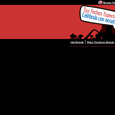
Bogota Tr
|
Info Bogotá
Sitios Turisticos Bogota