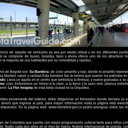
vicio de alquiler de vehículos ya sea por medio virtual o en los diferentes puntos
tá se compone de buses, busetas, taxis y ahora ofrece uno de los atractivos m
r la mayoría de sus habitantes por su comodidad y rapidez.
ivos de Bogotá son:
Su Bandera:
de color amarillo y rojo, donde el amarillo represen
iza libertad, salud y caridad Esta bandera fue la misma que usaron los patriotas en
udo:
Lleva un águila en el centro que simboliza la firmeza; y nueve granadas a su
no:
coro: Entonemos un himno a tu cielo, a tu tierra y tu puro vivir, ¡blanca estre
enir!.
La Flor Insignia
de esta bella ciudad es la Orquídea.
ombia proveniente del exterior, debe diligenciar un formulario donde declara su 
 dinero que ingresa al país, para mayor información visita la página web www.
impuestos. En la página web. www.minrelext.gov.co podrá averiguar sobre las vi
es de Colombia que cuenta con mayor programación cultural tanto para niños como
 de Teatro cada dos años en el mes de marzo, festival internacional de poesía, c