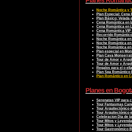
Planes Romanti
Noche Romántica y T
Plan Especial: Cena
Plan Básico: Velada
Cena Romántica en l
Cena Romántica en L
Cena Romántica VIP 
Recorrido Romántico
Noche Romántica en 
Noche Romántica en 
Noche Romántica en B
Plan especial en Mon
Plan Cava Monserrat
Tour de Amor y Argol
Tour de Amor y Argol
Regalos para el o ell
Plan Spa Romántico 
Plan Romántico en Ca
Planes en Bogot
Serenatas VIP para c
Tour Fantasmas Cand
Tour Arquitectónico e
Tour Arquitectónico 
Celebracion Dia de l
Tour Mitos y Leyenda
Tour Mitos y Leyend
Tour Gastronómico 