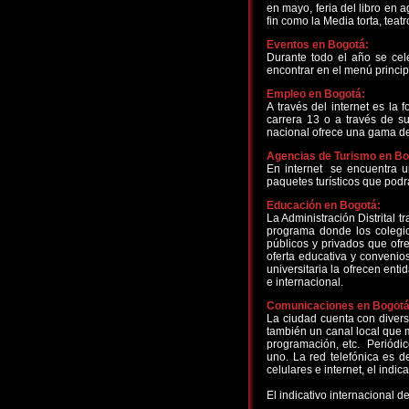
en mayo, feria del libro en 
fin como la Media torta, teat
Eventos en Bogotá:
Durante todo el año se cel
encontrar en el menú principa
Empleo en Bogotá:
A través del internet es la
carrera 13 o a través de s
nacional ofrece una gama de
Agencias de Turismo en B
En internet se encuentra un
paquetes turísticos que podrá
Educación en Bogotá:
La Administración Distrital 
programa donde los colegio
públicos y privados que ofr
oferta educativa y convenio
universitaria la ofrecen ent
e internacional.
Comunicaciones en Bogotá
La ciudad cuenta con divers
también un canal local que m
programación, etc. Periódic
uno. La red telefónica es d
celulares e internet, el ind
El indicativo internacional 