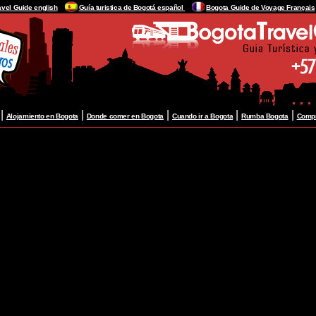
avel Guide english
Guía turistica de Bogotá español
Bogota Guide de Voyage Français
|
|
|
|
|
Alojamiento en Bogota
Donde comer en Bogota
Cuando ir a Bogota
Rumba Bogota
Compr