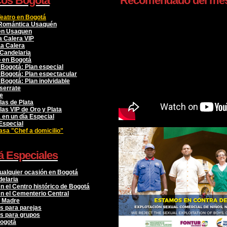
cos Bogota
Recomendado del me
eatro en Bogotá
 Romántica Usaquén
 en Usaquen
a Calera VIP
a Calera
Candelaria
 en Bogotá
Bogotá: Plan especial
Bogotá: Plan espectacular
ogotá: Plan inolvidable
serrate
e
las de Plata
las VIP de Oro y Plata
a en un día Especial
Especial
sa "Chef a domicilio"
á Especiales
ualquier ocasión en Bogotá
elaria
n el Centro histórico de Bogotá
en el Cementerio Central
a Madre
s para parejas
as para grupos
Bogotá