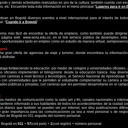
agosto y demás actividades realizadas en pro de la cultura; también cuenta con e
ros, etc. Encuentre toda esta información en el menú principal "
Lugares para ir en 
ebran en Bogotá diversos eventos a nivel internacional para el interés de todo
l: "
Cuando ir a Bogotá
".
 forma más fácil de encontrar la oferta de empleos, como también puede dirigirs
u página web www.sena.edu.co; en el link servicio público de desempleo, esta
 oportunidades tanto en empleo como en estudio de manera virtual, semipresencia
ogotá
:
a gran oferta de agencias de viaje y turismo, donde encontrara la información
 disfrutar.
trabaja fortaleciendo la educación por medio de colegios y universidades oficiales
s oficiales implementen el bilingüismo desde la educación básica. Hay diversid
ecen carreras a nivel técnico y tecnológico, el Servicio Nacional de Aprendizaj
s con universidades que le permiten al estudiante complementar su carrera a niv
idades públicas y privadas, con carreras que les permitan desarrollarse en el campo
:
os medios de comunicación como la radio am y fm, canales nacionales e interna
antiene informado a sus habitantes de todos los acontecimientos de la ciudad com
os diarios que también se pueden ver por internet, son diez publicaciones difere
e gran importancia para las comunicaciones ya sea a nivel personal o de negocio
icativo de Bogotá es 031 seguido del número personal.
de Bogotá es
011
+
57
(cod país) +
1
(cod región) + número personal.