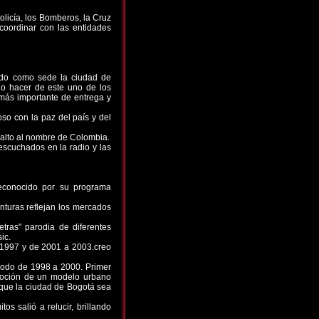
licía, los Bomberos, la Cruz
coordinar con las entidades
ndo como sede la ciudad de
do hacer de este uno de los
 más importante de entrega y
so con la paz del país y del
 alto al nombre de Colombia.
escuchados en la radio y las
reconocido por su programa
nturas reflejan los mercados
tras" parodia de diferentes
ic.
a 1997 y de 2001 a 2003.creo
riodo de 1998 a 2000. Primer
omoción de un modelo urbano
o que la ciudad de Bogotá sea
os salió a relucir, brillando