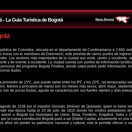
á - La Guía Turística de Bogotá
Mapa Bogotá
gotá
república de Colombia, ubicada en el departamento de Cundinamarca a 2.600 metro
nco horas con el meridiano de Greenwich, está prevista de varios puntos de ingres
rrestre. Los sectores más importantes de la ciudad son norte, centro y occidente,
orte y de oriente a occidente. La ciudad cuenta con puntos de información turísti
n personal del programa Bogotá Positiva, donde usted podrá pedir información, lo
cionar dudas.
 promedio de 15ºC, que puede variar entre los 9ºC y los 22ºC, las temporadas seca
nero, febrero y principios de marzo son los meses más secos; abril, mayo, septiem
ulio son de pocas lluvias, agosto se caracteriza por sus fuertes vientos y días so
 agosto de 1538 por el español Gonzalo Jiménez de Quesada, quien la llamo ini
sde esa época hasta el 20 de julio de 1810 donde los criollos pobladores de 
anexó a Bogotá los municipios de Usme, Bosa, Fontibón, Engativá, Suba y Us
por la nueva constitución Bogotá pasó a ser Distrito Capital, actualmente es una
os años sin perder su patrimonio nacional y cultural, esto le permite ofrecer a su