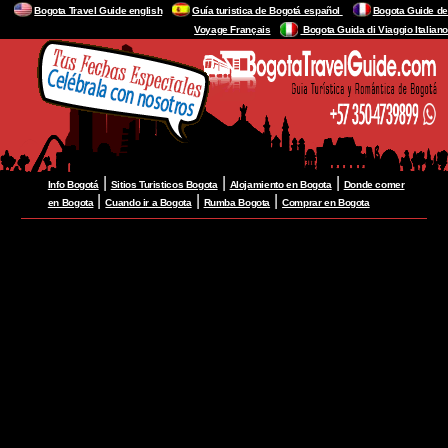
Bogota Travel Guide english
Guía turistica de Bogotá español
Bogota Guide de
Voyage Français
Bogota Guida di Viaggio Italiano
|
|
|
Info Bogotá
Sitios Turisticos Bogota
Alojamiento en Bogota
Donde comer
|
|
|
en Bogota
Cuando ir a Bogota
Rumba Bogota
Comprar en Bogota