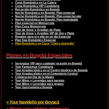
Cena Romántica en La Calera
Cena Romántica VIP Candelaria
Recorrido Romántico en Bogotá
Noche Romántica en Bogotá: Plan especial
Noche Romántica en Bogotá: Plan espectacular
Noche Romántica en Bogotá: Plan inolvidable
Plan especial en Monserrate
Plan Cava Monserrate
Tour de Amor y Argollas de Plata
Tour de Amor y Argollas VIP de Oro y Plata
Regalos para el o ella en un día Especial
Plan Spa Romántico Especial
Plan Romántico en Casa "Chef a domicilio"
Planes en Bogotá Especiales
Serenatas VIP para cualquier ocasión en Bogotá
Tour Fantasmas Candelaria
Tour Arquitectónico en el Centro histórico de Bogotá
Tour Arquitectónico en el Cementerio Central
Celebracion Dia de la Madre
Tour Mitos y Leyendas para parejas
Tour Mitos y Leyendas para grupos
Tour Gastronómico Bogotá
» Tour Navideño por Boyacá
» Planes para celebrar aniversario