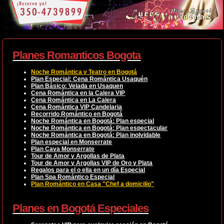
Planes Romanticos Bogota
Noche Romántica y Teatro en Bogotá
Plan Especial: Cena Romántica Usaquén
Plan Básico: Velada en Usaquen
Cena Romántica en la Calera VIP
Cena Romántica en La Calera
Cena Romántica VIP Candelaria
Recorrido Romántico en Bogotá
Noche Romántica en Bogotá: Plan especial
Noche Romántica en Bogotá: Plan espectacular
Noche Romántica en Bogotá: Plan inolvidable
Plan especial en Monserrate
Plan Cava Monserrate
Tour de Amor y Argollas de Plata
Tour de Amor y Argollas VIP de Oro y Plata
Regalos para el o ella en un día Especial
Plan Spa Romántico Especial
Plan Romántico en Casa "Chef a domicilio"
Planes en Bogotá Especiales