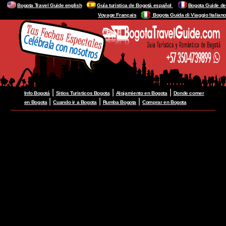
Bogota Travel Guide english
Guía turistica de Bogotá español
Bogota Guide de
Voyage Français
Bogota Guida di Viaggio Italiano
|
|
|
Info Bogotá
Sitios Turisticos Bogota
Alojamiento en Bogota
Donde comer
|
|
|
en Bogota
Cuando ir a Bogota
Rumba Bogota
Comprar en Bogota