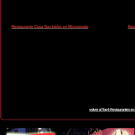
Restaurante Casa San Isidro en Monserrate
Res
volver al Top 6 Restaurantes en