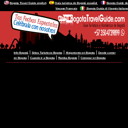
Bogota Travel Guide english
Guía turistica de Bogotá español
Bogota Guide de
Voyage Français
Bogota Guida di Viaggio Italiano
|
|
|
Info Bogotá
Sitios Turisticos Bogota
Alojamiento en Bogota
Donde comer
|
|
|
en Bogota
Cuando ir a Bogota
Rumba Bogota
Comprar en Bogota