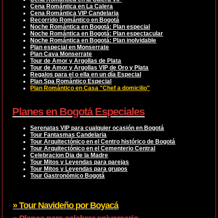
Cena Romántica en La Calera
Cena Romántica VIP Candelaria
Recorrido Romántico en Bogotá
Noche Romántica en Bogotá: Plan especial
Noche Romántica en Bogotá: Plan espectacular
Noche Romántica en Bogotá: Plan inolvidable
Plan especial en Monserrate
Plan Cava Monserrate
Tour de Amor y Argollas de Plata
Tour de Amor y Argollas VIP de Oro y Plata
Regalos para el o ella en un día Especial
Plan Spa Romántico Especial
Plan Romántico en Casa "Chef a domicilio"
Planes en Bogotá Especiales
Serenatas VIP para cualquier ocasión en Bogotá
Tour Fantasmas Candelaria
Tour Arquitectónico en el Centro histórico de Bogotá
Tour Arquitectónico en el Cementerio Central
Celebracion Dia de la Madre
Tour Mitos y Leyendas para parejas
Tour Mitos y Leyendas para grupos
Tour Gastronómico Bogotá
» Tour Navideño por Boyacá