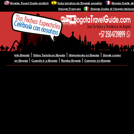
Bogota Travel Guide english
Guía turistica de Bogotá español
Bogota Guide de
Voyage Français
Bogota Guida di Viaggio Italiano
|
|
|
Info Bogotá
Sitios Turisticos Bogota
Alojamiento en Bogota
Donde comer
|
|
|
en Bogota
Cuando ir a Bogota
Rumba Bogota
Comprar en Bogota