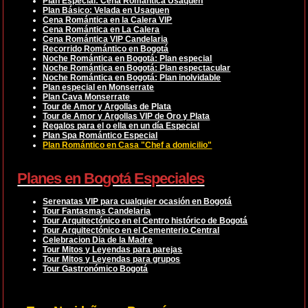
Plan Especial: Cena Romántica Usaquén
Plan Básico: Velada en Usaquen
Cena Romántica en la Calera VIP
Cena Romántica en La Calera
Cena Romántica VIP Candelaria
Recorrido Romántico en Bogotá
Noche Romántica en Bogotá: Plan especial
Noche Romántica en Bogotá: Plan espectacular
Noche Romántica en Bogotá: Plan inolvidable
Plan especial en Monserrate
Plan Cava Monserrate
Tour de Amor y Argollas de Plata
Tour de Amor y Argollas VIP de Oro y Plata
Regalos para el o ella en un día Especial
Plan Spa Romántico Especial
Plan Romántico en Casa "Chef a domicilio"
Planes en Bogotá Especiales
Serenatas VIP para cualquier ocasión en Bogotá
Tour Fantasmas Candelaria
Tour Arquitectónico en el Centro histórico de Bogotá
Tour Arquitectónico en el Cementerio Central
Celebracion Dia de la Madre
Tour Mitos y Leyendas para parejas
Tour Mitos y Leyendas para grupos
Tour Gastronómico Bogotá