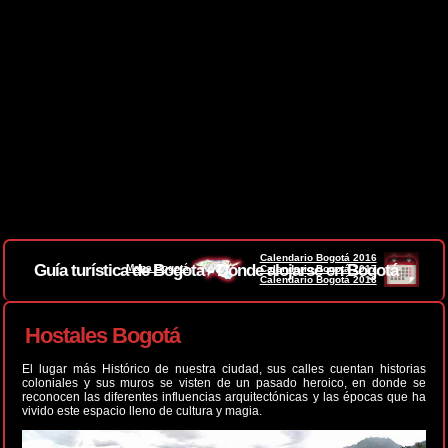
Calendario Bogotá 2016
Guía turística de Bogotá - Donde alojarse en Bogotá
Mapa Bogotá
Calendario Bogotá 2017
Calendario Bogotá 2018
Hostales Bogotá
El lugar más Histórico de nuestra ciudad, sus calles cuentan historias
coloniales y sus muros se visten de un pasado heroico, en donde se
reconocen las diferentes influencias arquitectónicas y las épocas que ha
vivido este espacio lleno de cultura y magia.