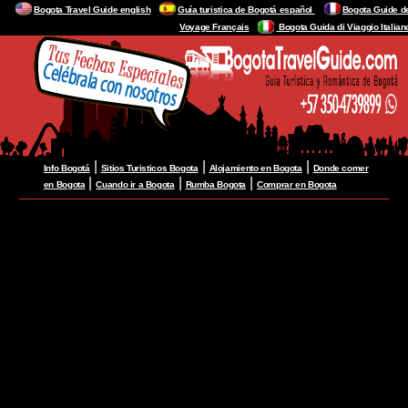
Bogota Travel Guide english
Guía turistica de Bogotá español
Bogota Guide d
Voyage Français
Bogota Guida di Viaggio Italian
|
|
|
Info Bogotá
Sitios Turisticos Bogota
Alojamiento en Bogota
Donde comer
|
|
|
en Bogota
Cuando ir a Bogota
Rumba Bogota
Comprar en Bogota