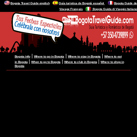
Bogota Travel Guide english
Guía turistica de Bogotá español
Bogota Guide de
Voyage Français
Bogota Guida di Viaggio Italiano
|
|
|
Bogota info
Where to go in Bogota
Where to stay in Bogota
Where to eat
|
|
|
in Bogota
When to go to Bogota
Where to club in Bogota
Where to shop in
Bogota