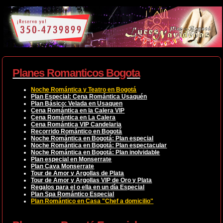
Planes Romanticos Bogota
Noche Romántica y Teatro en Bogotá
Plan Especial: Cena Romántica Usaquén
Plan Básico: Velada en Usaquen
Cena Romántica en la Calera VIP
Cena Romántica en La Calera
Cena Romántica VIP Candelaria
Recorrido Romántico en Bogotá
Noche Romántica en Bogotá: Plan especial
Noche Romántica en Bogotá: Plan espectacular
Noche Romántica en Bogotá: Plan inolvidable
Plan especial en Monserrate
Plan Cava Monserrate
Tour de Amor y Argollas de Plata
Tour de Amor y Argollas VIP de Oro y Plata
Regalos para el o ella en un día Especial
Plan Spa Romántico Especial
Plan Romántico en Casa "Chef a domicilio"